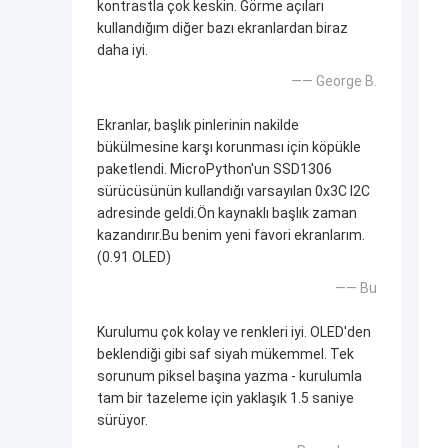
kontrastla çok keskin. Görme açıları
kullandığım diğer bazı ekranlardan biraz
daha iyi.
—— George B.
Ekranlar, başlık pinlerinin nakilde
bükülmesine karşı korunması için köpükle
paketlendi. MicroPython'un SSD1306
sürücüsünün kullandığı varsayılan 0x3C I2C
adresinde geldi.Ön kaynaklı başlık zaman
kazandırır.Bu benim yeni favori ekranlarım.
(0.91 OLED)
—— Bu
Kurulumu çok kolay ve renkleri iyi. OLED'den
beklendiği gibi saf siyah mükemmel. Tek
sorunum piksel başına yazma - kurulumla
tam bir tazeleme için yaklaşık 1.5 saniye
sürüyor.