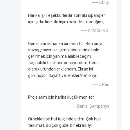
—— Libby.
Harika iş! TeşekkürlerBir sonraki siparişler
için şirketinizi iletişim halinde tutacağım。
—— DEMAC S.A.
Genel olarak harika bir monitör. Ben bir yol
savaşçısıyım ve işimi daha verimli hale
getirmek için yanıma alabileceğim
taşınabilir bir monitör arıyordum. Genel
olarak üründen etkilendim. Ekran iyi
görünüyor, duyarlı ve renkler/netlik iyi.
—— J Rau
Projelerim için harika küçük monitör.
—— Daniel Şampanya
Örnekleri bir hafta içinde aldım. Çok hızlı
teslimat. Bu çok güzel bir ekran. İyi