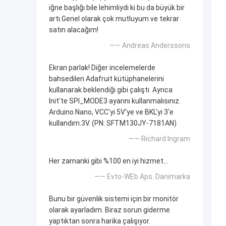
iğne başlığı bile lehimliydi ki bu da büyük bir
artı.Genel olarak çok mutluyum ve tekrar
satın alacağım!
—— Andreas Anderssons
Ekran parlak! Diğer incelemelerde
bahsedilen Adafruit kütüphanelerini
kullanarak beklendiği gibi çalıştı. Ayrıca
Init'te SPI_MODE3 ayarını kullanmalısınız.
Arduino Nano, VCC'yi 5V'ye ve BKL'yi 3'e
kullandım.3V. (PN: SFTM130JY-7181AN)
—— Richard Ingram
Her zamanki gibi %100 en iyi hizmet...
—— Evto-WEb Aps. Danimarka
Bunu bir güvenlik sistemi için bir monitör
olarak ayarladım. Biraz sorun giderme
yaptıktan sonra harika çalışıyor.