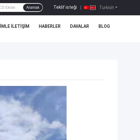
Teklif isteği
|
Turkish
Aramak
IMLE İLETIŞIM
HABERLER
DAVALAR
BLOG