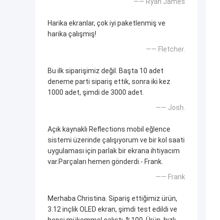
—— Ryan James
Harika ekranlar, çok iyi paketlenmiş ve
harika çalışmış!
—— Fletcher.
Bu ilk siparişimiz değil. Başta 10 adet
deneme parti sipariş ettik, sonra iki kez
1000 adet, şimdi de 3000 adet.
—— Josh.
Açık kaynaklı Reflections mobil eğlence
sistemi üzerinde çalışıyorum ve bir kol saati
uygulaması için parlak bir ekrana ihtiyacım
var.Parçaları hemen gönderdi.- Frank.
—— Frank
Merhaba Christina. Sipariş ettiğimiz ürün,
3.12 inçlik OLED ekran, şimdi test edildi ve