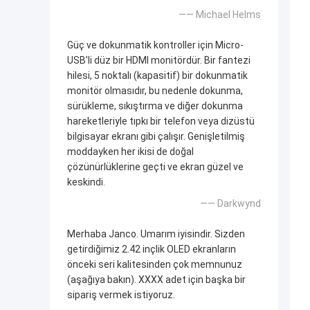
—— Michael Helms
Güç ve dokunmatik kontroller için Micro-
USB'li düz bir HDMI monitördür. Bir fantezi
hilesi, 5 noktalı (kapasitif) bir dokunmatik
monitör olmasıdır, bu nedenle dokunma,
sürükleme, sıkıştırma ve diğer dokunma
hareketleriyle tıpkı bir telefon veya dizüstü
bilgisayar ekranı gibi çalışır. Genişletilmiş
moddayken her ikisi de doğal
çözünürlüklerine geçti ve ekran güzel ve
keskindi.
—— Darkwynd
Merhaba Janco. Umarım iyisindir. Sizden
getirdiğimiz 2.42 inçlik OLED ekranların
önceki seri kalitesinden çok memnunuz
(aşağıya bakın). XXXX adet için başka bir
sipariş vermek istiyoruz.