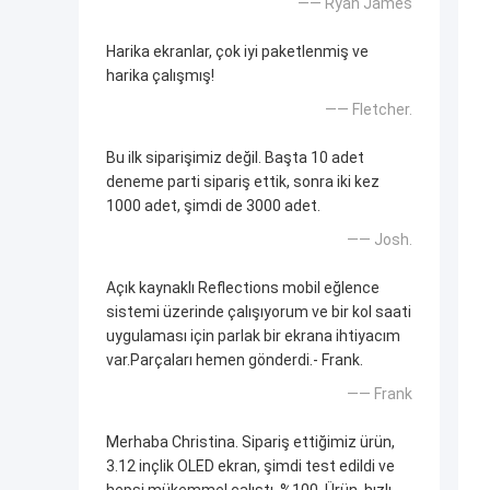
—— Ryan James
Harika ekranlar, çok iyi paketlenmiş ve
harika çalışmış!
—— Fletcher.
Bu ilk siparişimiz değil. Başta 10 adet
deneme parti sipariş ettik, sonra iki kez
1000 adet, şimdi de 3000 adet.
—— Josh.
Açık kaynaklı Reflections mobil eğlence
sistemi üzerinde çalışıyorum ve bir kol saati
uygulaması için parlak bir ekrana ihtiyacım
var.Parçaları hemen gönderdi.- Frank.
—— Frank
Merhaba Christina. Sipariş ettiğimiz ürün,
3.12 inçlik OLED ekran, şimdi test edildi ve