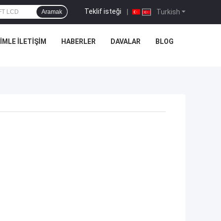
Teklif isteği
|
Turkish
Aramak
IMLE İLETIŞIM
HABERLER
DAVALAR
BLOG