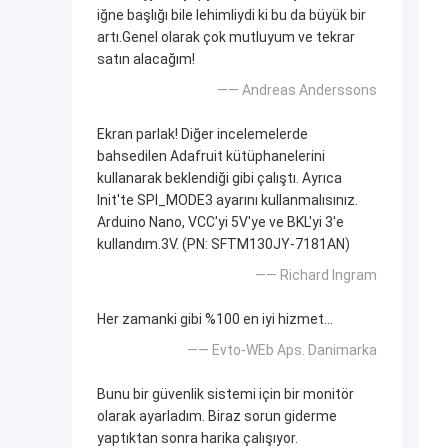
iğne başlığı bile lehimliydi ki bu da büyük bir
artı.Genel olarak çok mutluyum ve tekrar
satın alacağım!
—— Andreas Anderssons
Ekran parlak! Diğer incelemelerde
bahsedilen Adafruit kütüphanelerini
kullanarak beklendiği gibi çalıştı. Ayrıca
Init'te SPI_MODE3 ayarını kullanmalısınız.
Arduino Nano, VCC'yi 5V'ye ve BKL'yi 3'e
kullandım.3V. (PN: SFTM130JY-7181AN)
—— Richard Ingram
Her zamanki gibi %100 en iyi hizmet...
—— Evto-WEb Aps. Danimarka
Bunu bir güvenlik sistemi için bir monitör
olarak ayarladım. Biraz sorun giderme
yaptıktan sonra harika çalışıyor.