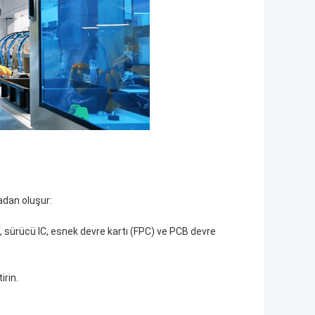
madan oluşur:
CF), sürücü IC, esnek devre kartı (FPC) ve PCB devre
irin.