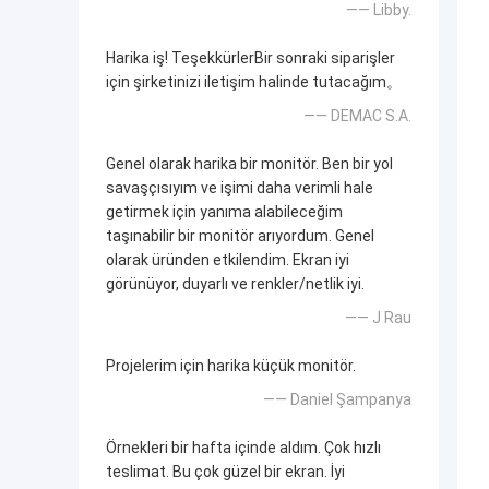
—— Libby.
Harika iş! TeşekkürlerBir sonraki siparişler
için şirketinizi iletişim halinde tutacağım。
—— DEMAC S.A.
Genel olarak harika bir monitör. Ben bir yol
savaşçısıyım ve işimi daha verimli hale
getirmek için yanıma alabileceğim
taşınabilir bir monitör arıyordum. Genel
olarak üründen etkilendim. Ekran iyi
görünüyor, duyarlı ve renkler/netlik iyi.
—— J Rau
Projelerim için harika küçük monitör.
—— Daniel Şampanya
Örnekleri bir hafta içinde aldım. Çok hızlı
teslimat. Bu çok güzel bir ekran. İyi