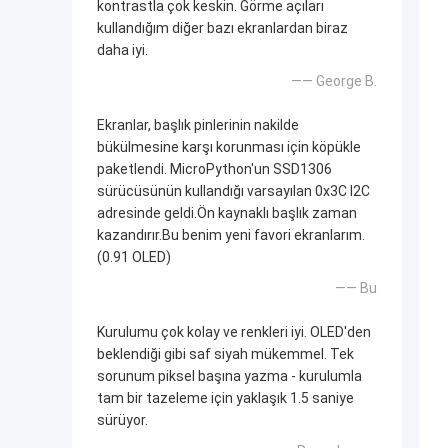
kontrastla çok keskin. Görme açıları
kullandığım diğer bazı ekranlardan biraz
daha iyi.
—— George B.
Ekranlar, başlık pinlerinin nakilde
bükülmesine karşı korunması için köpükle
paketlendi. MicroPython'un SSD1306
sürücüsünün kullandığı varsayılan 0x3C I2C
adresinde geldi.Ön kaynaklı başlık zaman
kazandırır.Bu benim yeni favori ekranlarım.
(0.91 OLED)
—— Bu
Kurulumu çok kolay ve renkleri iyi. OLED'den
beklendiği gibi saf siyah mükemmel. Tek
sorunum piksel başına yazma - kurulumla
tam bir tazeleme için yaklaşık 1.5 saniye
sürüyor.