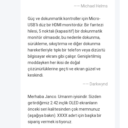
—— Michael Helms
Güç ve dokunmatik kontroller için Micro-
USB'li düz bir HDMI monitördür. Bir fantezi
hilesi, 5 noktalı (kapasitif) bir dokunmatik
monitör olmasıdır, bu nedenle dokunma,
sürükleme, sıkıştırma ve diğer dokunma
hareketleriyle tıpkı bir telefon veya dizüstü
bilgisayar ekranı gibi çalışır. Genişletilmiş
moddayken her ikisi de doğal
çözünürlüklerine geçti ve ekran güzel ve
keskindi.
—— Darkwynd
Merhaba Janco. Umarım iyisindir. Sizden
getirdiğimiz 2.42 inçlik OLED ekranların
önceki seri kalitesinden çok memnunuz
(aşağıya bakın). XXXX adet için başka bir
sipariş vermek istiyoruz.