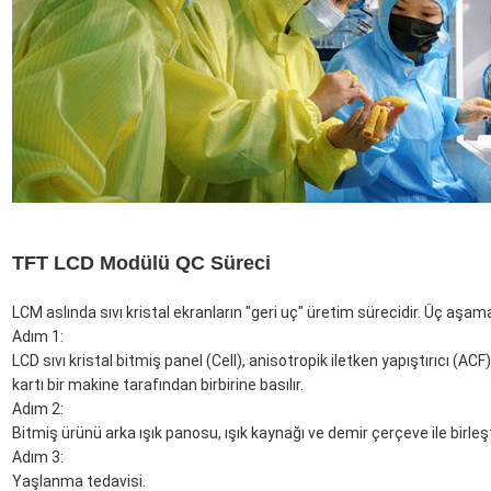
TFT LCD Modülü QC Süreci
LCM aslında sıvı kristal ekranların "geri uç" üretim sürecidir. Üç aşa
Adım 1:
LCD sıvı kristal bitmiş panel (Cell), anisotropik iletken yapıştırıcı (A
kartı bir makine tarafından birbirine basılır.
Adım 2:
Bitmiş ürünü arka ışık panosu, ışık kaynağı ve demir çerçeve ile birleşt
Adım 3:
Yaşlanma tedavisi.