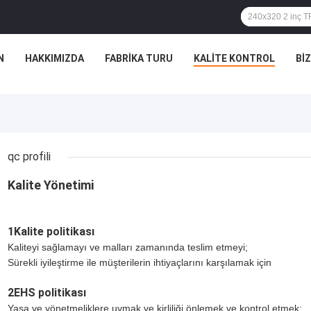
N
HAKKIMIZDA
FABRIKA TURU
KALITE KONTROL
BIZ
qc profili
Kalite Yönetimi
1Kalite politikası
Kaliteyi sağlamayı ve malları zamanında teslim etmeyi;
Sürekli iyileştirme ile müşterilerin ihtiyaçlarını karşılamak için
2EHS politikası
Yasa ve yönetmeliklere uymak ve kirliliği önlemek ve kontrol etmek;