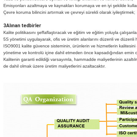
Emisyonları azaltmaya ve kaynakları korumaya ve en iyi şekilde kul
Çevre koruma bilincini artırmak ve çevreyi sürekli olarak iyileştirmek;
3Alınan tedbirler
Kalite politikasını şeffaflaştıracak ve eğitim ve eğitim yoluyla çalışanları
5S yönetimi uygulayarak, ofis ve üretim alanlarını düzenli ve düzenli h
ISO9001 kalite güvence sisteminin, ürünlerin ve hizmetlerin kalitesi
yönetime ve kontrolü içine dahil etmeden önce kapsadığından emin ol
Kalitenin garanti edildiği varsayımla, hammadde maliyetlerinin azaltılma
de dahil olmak üzere üretim maliyetlerini azaltacaktır.