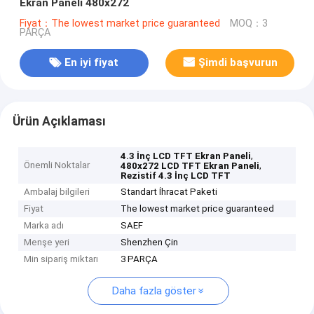
Ekran Paneli 480x272
Fiyat：The lowest market price guaranteed
MOQ：3
PARÇA
En iyi fiyat
Şimdi başvurun
Ürün Açıklaması
,
4.3 İnç LCD TFT Ekran Paneli
Önemli Noktalar
,
480x272 LCD TFT Ekran Paneli
Rezistif 4.3 İnç LCD TFT
Ambalaj bilgileri
Standart İhracat Paketi
Fiyat
The lowest market price guaranteed
Marka adı
SAEF
Menşe yeri
Shenzhen Çin
Min sipariş miktarı
3 PARÇA
Daha fazla göster