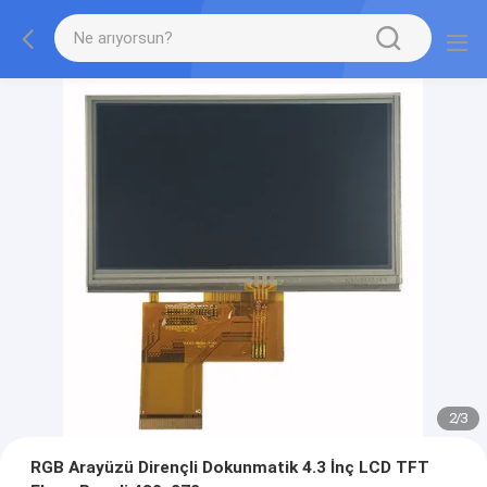
2
/
3
RGB Arayüzü Dirençli Dokunmatik 4.3 İnç LCD TFT