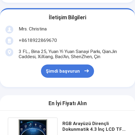
İletişim Bilgileri
Mrs. Christina
+8618922869670
3 FL., Bina 25, Yuan Yi Yuan Sanayi Parkı, QianJin
Caddesi, XiXiang, Bao'An, ShenZhen, Çin
Şimdi başvurun
En İyi Fiyatı Alın
RGB Arayüzü Dirençli
Dokunmatik 4.3 İnç LCD TFT
Ekran Paneli 480x272