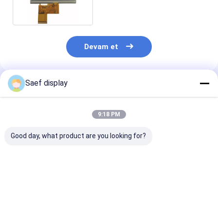
Devam et
Saef display
Önerilen Ürünler
9:18 PM
Good day, what product are you looking for?
13.3 inç Ultra Yüksek
13.3 inç FHD TFT
2.8 inç Transfl
Parlaklıklı TFT LCD
LCD 1000 nit eDP 1.2
TFT LCD Ekra
PCAP ile FHD eDP
PCAP Dokunmatik
Modülü. 240x3
Arayüzü 2000 nit
Ekran Endüstriyel
MCU/SPI. ST7
Güneş Işığı Okulabilir
Uygulama
300 cd/m2. Dış
En iyi fiyat
En iyi fiyat
En iyi fiy