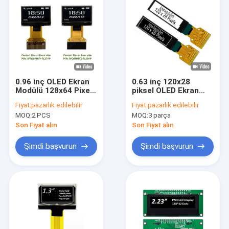
0.96 inç OLED Ekran
0.63 inç 120x28
Modülü 128x64 Pixel
piksel OLED Ekran
SPI I2C Arayüzü Plug-
Modülü Pasif Matris
Fiyat:
pazarlık edilebilir
Fiyat:
pazarlık edilebilir
In Bağlantısı
Monokrom Beyaz
MOQ:
2 PCS
MOQ:
3 parça
Renk
Son Fiyat alın
Son Fiyat alın
Şimdi başvurun
Şimdi başvurun
Evde
Ürün
Hakkımızda