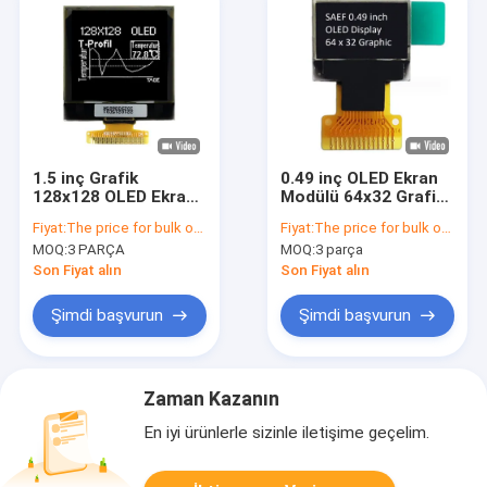
1.5 inç Grafik
0.49 inç OLED Ekran
128x128 OLED Ekranı,
Modülü 64x32 Grafik
1.5 inç OLED Modülü
Ekran Endüstriyel
Fiyat:
The price for bulk order varies depending on the lot order quantity or the annual quantity demand.
Fiyat:
The price for bulk order varies depending on the lot order quantity or the annual quantity demand.
Tek renkli Beyaz Bule
Sınıf
MOQ:
3 PARÇA
MOQ:
3 parça
Rengi
Son Fiyat alın
Son Fiyat alın
Şimdi başvurun
Şimdi başvurun
Zaman Kazanın
En iyi ürünlerle sizinle iletişime geçelim.