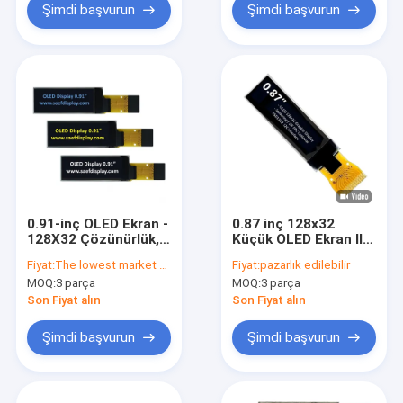
Şimdi başvurun
Şimdi başvurun
0.91-inç OLED Ekran -
0.87 inç 128x32
128X32 Çözünürlük,
Küçük OLED Ekran IIC
Düşük Güçlü, SPI
Arabirim Beyaz Metin
Fiyat:
The lowest market price guaranteed
Fiyat:
pazarlık edilebilir
Arayüzü IoT Cihazları
MOQ:
3 parça
MOQ:
3 parça
İçin, En İyi Fiyat ABD
Son Fiyat alın
Son Fiyat alın
Şimdi başvurun
Şimdi başvurun