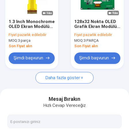
Fabrika Turu
Kalite Kontrol
1.3 Inch Monochrome
128x32 Nokta OLED
OLED Ekran Modülü
Grafik Ekran Modülü
Bizimle İletişim
128x64 Pixel
2.23 Inch SPI Arayüzü
Fiyat:
pazarlık edilebilir
Fiyat:
pazarlık edilebilir
Beyaz/Mavi İsteğe
MOQ:
3 parça
MOQ:
3 PARÇA
bağlı
Haberler
Son Fiyat alın
Son Fiyat alın
Davalar
Şimdi başvurun
Şimdi başvurun
Blog
Daha fazla göster
OLED Ekran Modülü
Mesaj Bırakın
Hızlı Cevap Vereceğiz
TFT LCD ekran
PCAP TFT Ekran