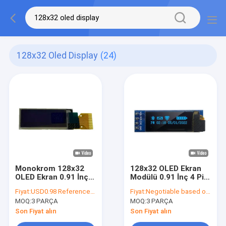
128x32 Oled Display
(24)
Monokrom 128x32
128x32 OLED Ekran
OLED Ekran 0.91 İnç
Modülü 0.91 İnç 4 Pin
SSD1302 I2C Arayüzü
| SSD1306 Sürücü
Fiyat:
USD0.98 Reference Price
Fiyat:
Negotiable based on order lot quantity
14 Pin
Entegresi | I2C
MOQ:
3 PARÇA
MOQ:
3 PARÇA
Arayüzü
Son Fiyat alın
Son Fiyat alın