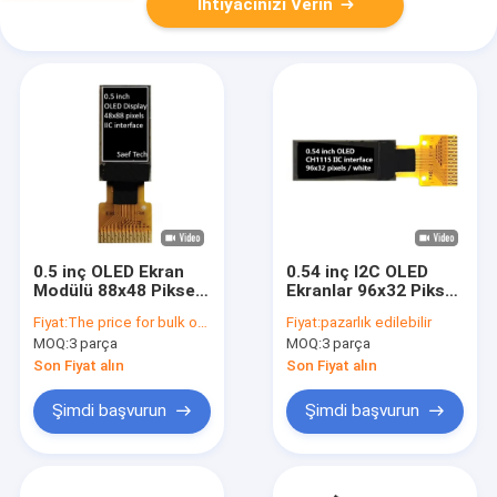
İhtiyacınızı Verin
0.5 inç OLED Ekran
0.54 inç I2C OLED
Modülü 88x48 Piksel
Ekranlar 96x32 Piksel
I2C Arayüzü ile Pasif
60cd/M2 Tüm Görme
Fiyat:
The price for bulk order varies depending on the lot order quantity or the annual quantity demand.
Fiyat:
pazarlık edilebilir
Matrix
Açıları
MOQ:
3 parça
MOQ:
3 parça
Son Fiyat alın
Son Fiyat alın
Şimdi başvurun
Şimdi başvurun