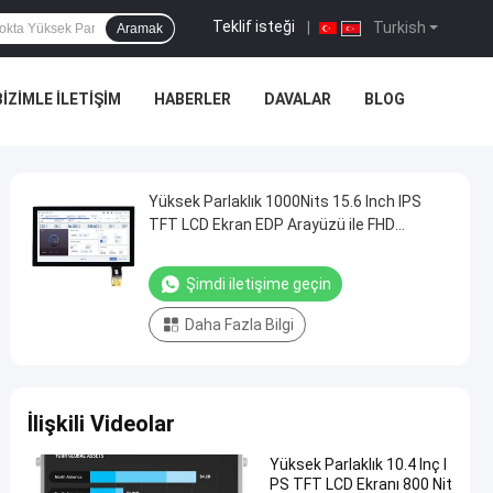
Teklif isteği
|
Turkish
Aramak
BIZIMLE İLETIŞIM
HABERLER
DAVALAR
BLOG
Yüksek Parlaklık 1000Nits 15.6 Inch IPS
TFT LCD Ekran EDP Arayüzü ile FHD
Çözünürlüğü
Şimdi iletişime geçin
Daha Fazla Bilgi
İlişkili Videolar
Yüksek Parlaklık 10.4 Inç I
PS TFT LCD Ekranı 800 Nit