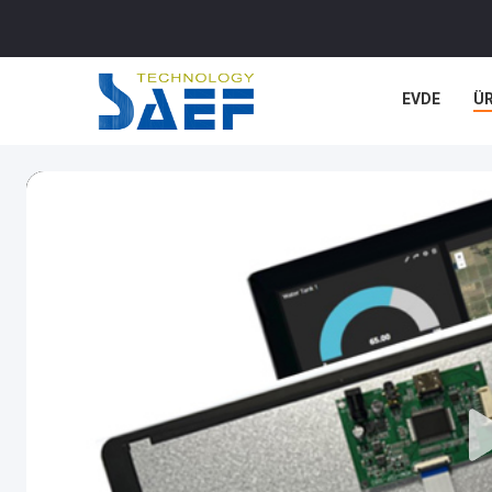
EVDE
Ü