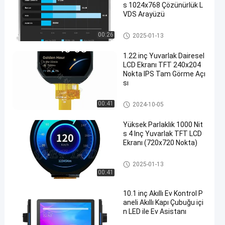
s 1024x768 Çözünürlük L
VDS Arayüzü
Yüksek Parlaklıklı TFT Ekranı
00:26
2025-01-13
1.22 inç Yuvarlak Dairesel
LCD Ekranı TFT 240x204
Nokta IPS Tam Görme Açı
sı
Dairesel LCD Ekran
00:41
2024-10-05
Yüksek Parlaklık 1000 Nit
s 4 Inç Yuvarlak TFT LCD
Ekranı (720x720 Nokta)
Yüksek Parlaklıklı TFT Ekranı
2025-01-13
00:41
10.1 inç Akıllı Ev Kontrol P
aneli Akıllı Kapı Çubuğu içi
n LED ile Ev Asistanı