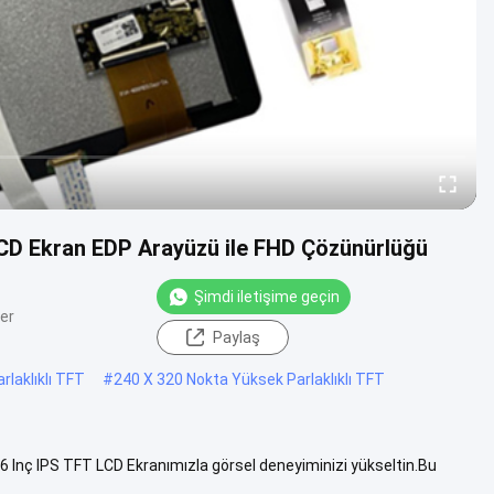
LCD Ekran EDP Arayüzü ile FHD Çözünürlüğü
Şimdi iletişime geçin
er
Paylaş
laklıklı TFT
#
240 X 320 Nokta Yüksek Parlaklıklı TFT
nç IPS TFT LCD Ekranımızla görsel deneyiminizi yükseltin.Bu
end...
Daha fazlasını izle