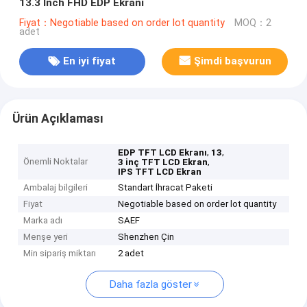
13.3 Inch FHD EDP Ekranı
Fiyat：Negotiable based on order lot quantity
MOQ：2
adet
En iyi fiyat
Şimdi başvurun
Ürün Açıklaması
,
,
EDP TFT LCD Ekranı
13
Önemli Noktalar
,
3 inç TFT LCD Ekran
IPS TFT LCD Ekran
Ambalaj bilgileri
Standart İhracat Paketi
Fiyat
Negotiable based on order lot quantity
Marka adı
SAEF
Menşe yeri
Shenzhen Çin
Min sipariş miktarı
2 adet
Daha fazla göster