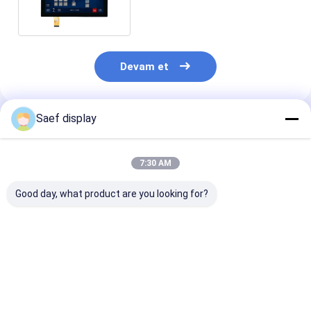
Devam et
Saef display
Önerilen Ürünler
7:30 AM
Good day, what product are you looking for?
13.3 inç Ultra Yüksek
13.3 inç FHD TFT
2.8 inç Transfl
Parlaklıklı TFT LCD
LCD 1000 nit eDP 1.2
TFT LCD Ekra
PCAP ile FHD eDP
PCAP Dokunmatik
Modülü. 240x3
Arayüzü 2000 nit
Ekran Endüstriyel
MCU/SPI. ST7
Güneş Işığı Okulabilir
Uygulama
300 cd/m2. Dış
En iyi fiyat
En iyi fiyat
En iyi fiy