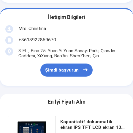
İletişim Bilgileri
Mrs. Christina
+8618922869670
3 FL., Bina 25, Yuan Yi Yuan Sanayi Parkı, QianJin
Caddesi, XiXiang, Bao'An, ShenZhen, Çin
Şimdi başvurun
En İyi Fiyatı Alın
Kapasitatif dokunmatik
ekran IPS TFT LCD ekran 13.3
Inch FHD EDP Ekranı