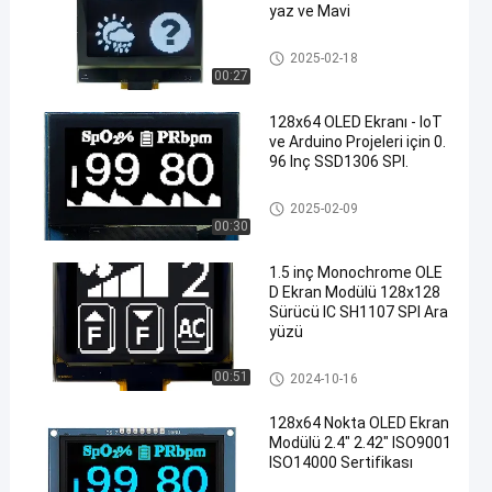
yaz ve Mavi
OLED Ekran Modülü
2025-02-18
00:27
128x64 OLED Ekranı - IoT
ve Arduino Projeleri için 0.
96 Inç SSD1306 SPI.
OLED Ekran Modülü
2025-02-09
00:30
1.5 inç Monochrome OLE
D Ekran Modülü 128x128
Sürücü IC SH1107 SPI Ara
yüzü
OLED Ekran Modülü
00:51
2024-10-16
128x64 Nokta OLED Ekran
Modülü 2.4" 2.42" ISO9001
ISO14000 Sertifikası