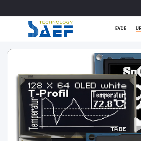
EVDE
Ü