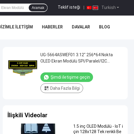
Teklif isteği
|
Turkish
Aramak
BIZIMLE İLETIŞIM
HABERLER
DAVALAR
BLOG
UG-5664ASWEF01 3.12" 256*64 Nokta
OLED Ekran Modülü SPI/Paralel/I2C
Arayüzü ile
Şimdi iletişime geçin
Daha Fazla Bilgi
İlişkili Videolar
1.5 inç OLED Modülü - IoT i
çin 128x128 Tek renkli Be