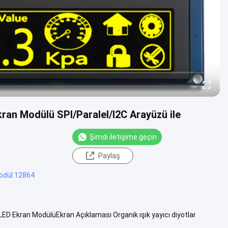
an Modülü SPI/Paralel/I2C Arayüzü ile
Şimdi iletişime geçin
Paylaş
odül 12864
D Ekran ModülüEkran Açıklaması Organik ışık yayıcı diyotlar
yan bir ...
Daha fazlasını izle