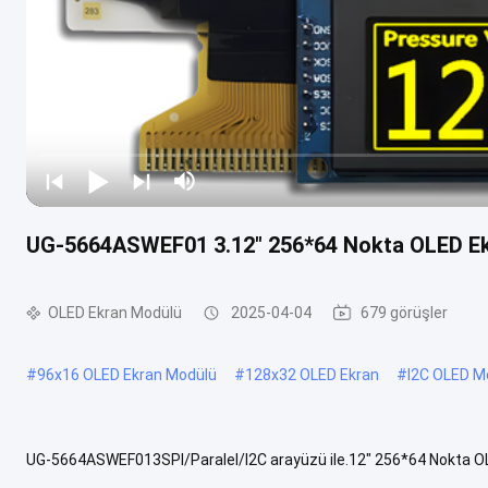
UG-5664ASWEF01 3.12" 256*64 Nokta OLED Ekr
OLED Ekran Modülü
2025-04-04
679 görüşler
#
96x16 OLED Ekran Modülü
#
128x32 OLED Ekran
#
I2C OLED M
UG-5664ASWEF013SPI/Paralel/I2C arayüzü ile.12" 256*64 Nokta OLE
(OLED), daha parlak, daha net görüntüler ve daha çevik yanıtlar sağla